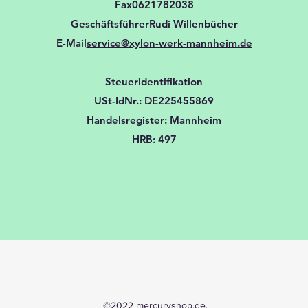
Fax0621782038
GeschäftsführerRudi Willenbücher
E-Mail
service@xylon-werk-mannheim.de
Steueridentifikation
USt-IdNr.: DE225455869
Handelsregister: Mannheim
HRB: 497
©2022 mercuryshop.de.