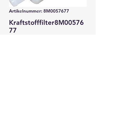
Artikelnummer: 8M0057677
Kraftstofffilter8M00576
77
Preis
21,18 €
Anzahl
*
In den Warenkorb
In-Line Kraftstofffilter für div.
Außenbordmotoren
Für 10 mm Schlauch